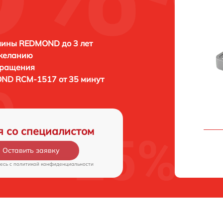
ины REDMOND до 3 лет
 желанию
бращения
ND RCM-1517 от 35 минут
я со специалистом
Оставить заявку
есь c
политикой конфиденциальности