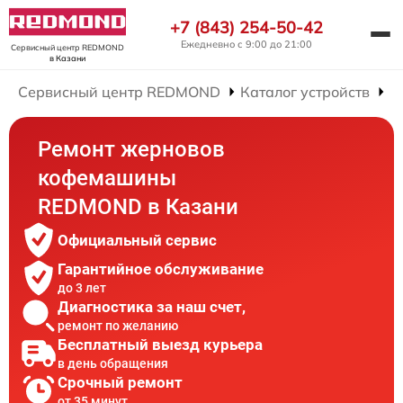
+7 (843) 254-50-42
Ежедневно с 9:00 до 21:00
Сервисный центр REDMOND
в Казани
Сервисный центр REDMOND
Каталог устройств
Р
Ремонт жерновов
кофемашины
REDMOND в Казани
Официальный сервис
Гарантийное обслуживание
до 3 лет
Диагностика за наш счет,
ремонт по желанию
Бесплатный выезд курьера
в день обращения
Срочный ремонт
от 35 минут