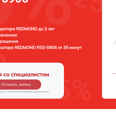
ератора REDMOND до 3 лет
 желанию
бращения
ератора
REDMOND RSS-5906 от 35 минут
я со специалистом
Оставить заявку
есь c
политикой конфиденциальности