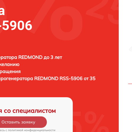
а
-5906
ератора REDMOND до 3 лет
 желанию
бращения
арогенератора
REDMOND RSS-5906 от 35
я со специалистом
Оставить заявку
есь c
политикой конфиденциальности