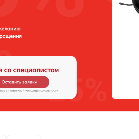
 желанию
бращения
я со специалистом
Оставить заявку
есь c
политикой конфиденциальности