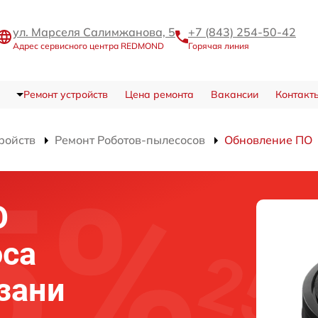
ул. Марселя Салимжанова, 5
+7 (843) 254-50-42
Адрес сервисного центра REDMOND
Горячая линия
Ремонт устройств
Цена ремонта
Вакансии
Контакт
ройств
Ремонт Роботов-пылесосов
Обновление ПО
О
оса
зани