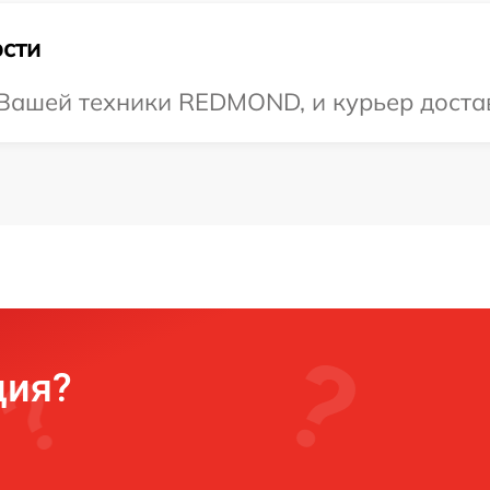
сти
ашей техники REDMOND, и курьер достави
ция?