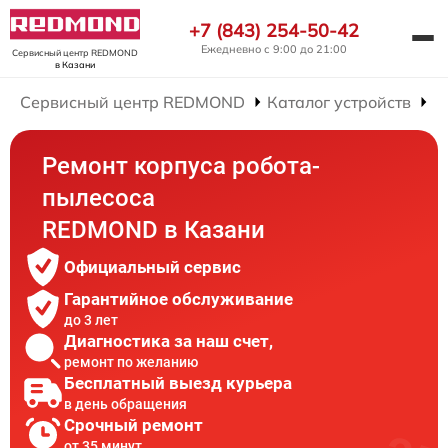
+7 (843) 254-50-42
Ежедневно с 9:00 до 21:00
Сервисный центр REDMOND
в Казани
Сервисный центр REDMOND
Каталог устройств
Р
Ремонт корпуса робота-
пылесоса
REDMOND в Казани
Официальный сервис
Гарантийное обслуживание
до 3 лет
Диагностика за наш счет,
ремонт по желанию
Бесплатный выезд курьера
в день обращения
Срочный ремонт
от 35 минут