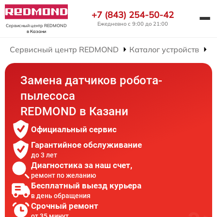
+7 (843) 254-50-42
Ежедневно с 9:00 до 21:00
Сервисный центр REDMOND
в Казани
Сервисный центр REDMOND
Каталог устройств
Р
Замена датчиков робота-
пылесоса
REDMOND в Казани
Официальный сервис
Гарантийное обслуживание
до 3 лет
Диагностика за наш счет,
ремонт по желанию
Бесплатный выезд курьера
в день обращения
Срочный ремонт
от 35 минут