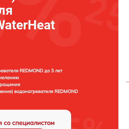
ля
aterHeat
евателя REDMOND до 3 лет
 желанию
бращения
ление) водонагревателя
REDMOND
я со специалистом