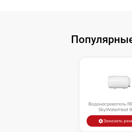
Популярные
Водонагреватель 
SkyWaterHeat 
Заказать рем