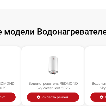
 модели Водонагревате
REDMOND
Водонагреватель REDMOND
Водона
802S
SkyWaterHeat 502S
Sky
онт
Заказать ремонт
З