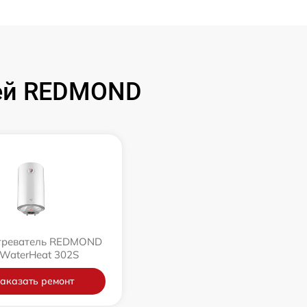
лей REDMOND
греватель REDMOND
WaterHeat 302S
аказать ремонт