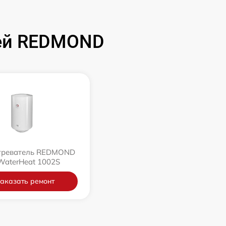
лей REDMOND
греватель REDMOND
WaterHeat 1002S
аказать ремонт