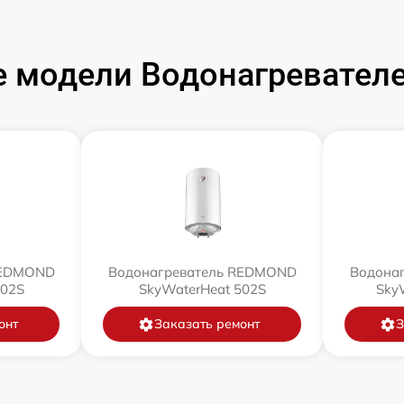
 модели Водонагревате
REDMOND
Водонагреватель REDMOND
Водона
802S
SkyWaterHeat 502S
Sky
онт
Заказать ремонт
З