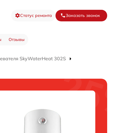
Статус ремонта
Заказать звонок
ы
Отзывы
евателя SkyWaterHeat 302S