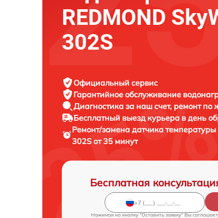
REDMOND SkyW
302S
Официальный сервис
Гарантийное обслуживание
водонагр
Диагностика за наш счет,
ремонт по
Бесплатный выезд курьера
в день о
Ремонт/замена датчика температуры
302S от 35 минут
Бесплатная консультаци
Нажимая на кнопку "Оставить заявку" Вы соглашает