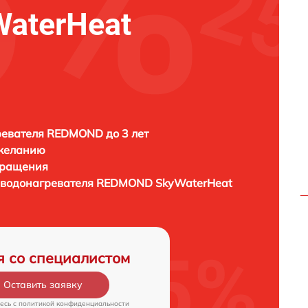
aterHeat
евателя REDMOND до 3 лет
 желанию
бращения
 водонагревателя
REDMOND SkyWaterHeat
я со специалистом
Оставить заявку
есь c
политикой конфиденциальности