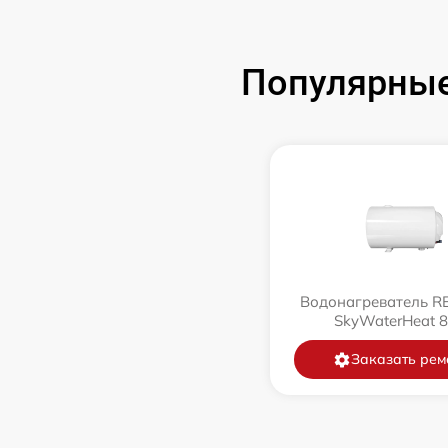
Популярные
Водонагреватель 
SkyWaterHeat 
Заказать рем