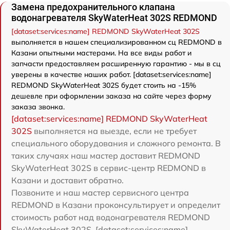
Замена предохранительного клапана
водонагревателя SkyWaterHeat 302S REDMOND
[dataset:services:name] REDMOND SkyWaterHeat 302S
выполняется в нашем специализированном сц REDMOND в
Казани опытными мастерами. На все виды работ и
запчасти предоставляем расширенную гарантию - мы в сц
уверены в качестве наших работ. [dataset:services:name]
REDMOND SkyWaterHeat 302S будет стоить на -15%
дешевле при оформлении заказа на сайте через форму
заказа звонка.
[dataset:services:name] REDMOND SkyWaterHeat
302S
выполняется на выезде, если не требует
специального оборудования и сложного ремонта. В
таких случаях наш мастер доставит REDMOND
SkyWaterHeat 302S в сервис-центр REDMOND в
Казани и доставит обратно.
Позвоните и наш мастер сервисного центра
REDMOND в Казани проконсультирует и определит
стоимость работ над водонагревателя REDMOND
SkyWaterHeat 302S. [dataset:services:name]