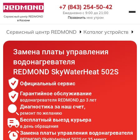
+7 (843) 254-50-42
Ежедневно с 9:00 до 21:00
Сервисный центр REDMOND
Позвонить
мне утром
в Казани
Сервисный центр REDMOND
Каталог устройств
Р
Замена платы управления
водонагревателя
REDMOND SkyWaterHeat 502S
Официальный сервис
Гарантийное обслуживание
водонагревателя REDMOND до 3 лет
Диагностика за наш счет,
ремонт по желанию
Бесплатный выезд курьера
в день обращения
Замена платы управления водонагревателя
REDMOND SkyWaterHeat 502S от 35 минут