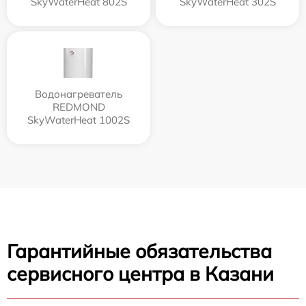
SkyWaterHeat 802S
SkyWaterHeat 302S
Водонагреватель
REDMOND
SkyWaterHeat 1002S
Гарантийные обязательства
сервисного центра в Казани