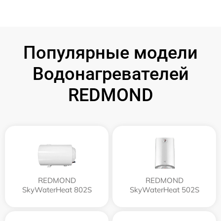
Популярные модели
Водонагревателей
REDMOND
REDMOND
REDMOND
SkyWaterHeat 802S
SkyWaterHeat 502S