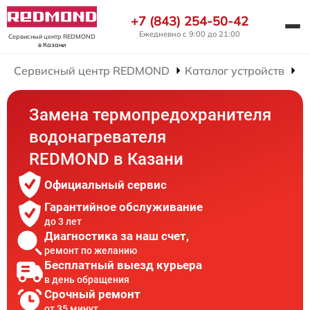
+7 (843) 254-50-42
Ежедневно с 9:00 до 21:00
Сервисный центр REDMOND
в Казани
Сервисный центр REDMOND
Каталог устройств
Р
Замена термопредохранителя
водонагревателя
REDMOND в Казани
Официальный сервис
Гарантийное обслуживание
до 3 лет
Диагностика за наш счет,
ремонт по желанию
Бесплатный выезд курьера
в день обращения
Срочный ремонт
от 35 минут