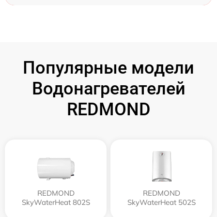
Популярные модели
Водонагревателей
REDMOND
REDMOND
REDMOND
SkyWaterHeat 802S
SkyWaterHeat 502S