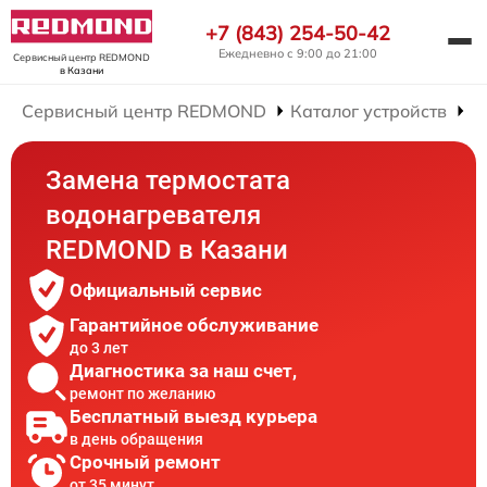
+7 (843) 254-50-42
Ежедневно с 9:00 до 21:00
Сервисный центр REDMOND
в Казани
Сервисный центр REDMOND
Каталог устройств
Р
Замена термостата
водонагревателя
REDMOND в Казани
Официальный сервис
Гарантийное обслуживание
до 3 лет
Диагностика за наш счет,
ремонт по желанию
Бесплатный выезд курьера
в день обращения
Срочный ремонт
от 35 минут